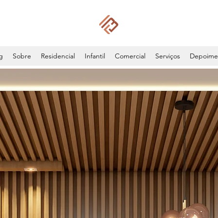
g
Sobre
Residencial
Infantil
Comercial
Serviços
Depoime